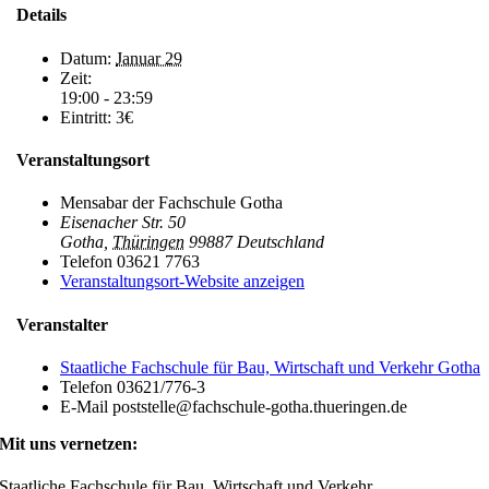
Details
Datum:
Januar 29
Zeit:
19:00 - 23:59
Eintritt:
3€
Veranstaltungsort
Mensabar der Fachschule Gotha
Eisenacher Str. 50
Gotha
,
Thüringen
99887
Deutschland
Telefon
03621 7763
Veranstaltungsort-Website anzeigen
Veranstalter
Staatliche Fachschule für Bau, Wirtschaft und Verkehr Gotha
Telefon
03621/776-3
E-Mail
poststelle@fachschule-gotha.thueringen.de
Mit uns vernetzen:
Staatliche Fachschule für Bau, Wirtschaft und Verkehr