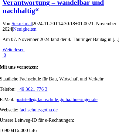
Verantwortung – wandelbar und
nachhaltig“
Von
Sekretariat
|
2024-11-20T14:30:18+01:00
21. November
2024
|
Neuigkeiten
|
Am 07. November 2024 fand der 4. Thüringer Bautag in [...]
Weiterlesen
0
Mit uns vernetzen:
Staatliche Fachschule für Bau, Wirtschaft und Verkehr
Telefon:
+49 3621 776 3
E-Mail:
poststelle@fachschule-gotha.thueringen.de
Webseite:
fachschule-gotha.de
Unsere Leitweg-ID für e-Rechnungen:
16900416-0001-46