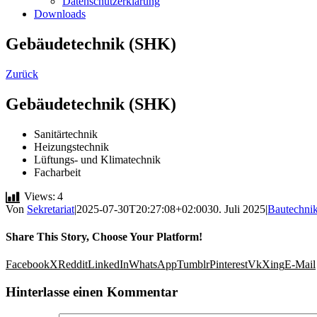
Datenschutzerklärung
Downloads
Gebäudetechnik (SHK)
Zurück
Gebäudetechnik (SHK)
Sanitärtechnik
Heizungstechnik
Lüftungs- und Klimatechnik
Facharbeit
Views:
4
Von
Sekretariat
|
2025-07-30T20:27:08+02:00
30. Juli 2025
|
Bautechni
Share This Story, Choose Your Platform!
Facebook
X
Reddit
LinkedIn
WhatsApp
Tumblr
Pinterest
Vk
Xing
E-Mail
Hinterlasse einen Kommentar