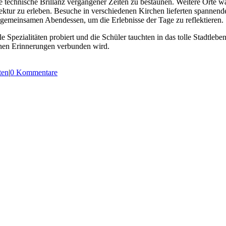
technische Brillanz vergangener Zeiten zu bestaunen. Weitere Orte ware
tektur zu erleben. Besuche in verschiedenen Kirchen lieferten spannen
gemeinsamen Abendessen, um die Erlebnisse der Tage zu reflektieren.
pezialitäten probiert und die Schüler tauchten in das tolle Stadtleben
hönen Erinnerungen verbunden wird.
ten
|
0 Kommentare