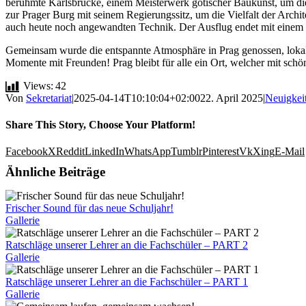
berühmte Karlsbrücke, einem Meisterwerk gotischer Baukunst, um die 
zur Prager Burg mit seinem Regierungssitz, um die Vielfalt der Archi
auch heute noch angewandten Technik. Der Ausflug endet mit einem 
Gemeinsam wurde die entspannte Atmosphäre in Prag genossen, lokale S
Momente mit Freunden! Prag bleibt für alle ein Ort, welcher mit sc
Views:
42
Von
Sekretariat
|
2025-04-14T10:10:04+02:00
22. April 2025
|
Neuigkei
Share This Story, Choose Your Platform!
Facebook
X
Reddit
LinkedIn
WhatsApp
Tumblr
Pinterest
Vk
Xing
E-Mail
Ähnliche Beiträge
Frischer Sound für das neue Schuljahr!
Gallerie
Ratschläge unserer Lehrer an die Fachschüler – PART 2
Gallerie
Ratschläge unserer Lehrer an die Fachschüler – PART 1
Gallerie