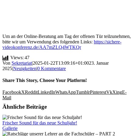
Um an der Online-Beratung am Tag der offenen Tür teilzunehmen,
bitte wir um Verwendung des folgenden Links:
https://sichere-
videokonferenz.de/AA7mZLQ4WTKQr
Views:
47
Von
Sekretariat
|
2025-01-22T13:09:16+01:00
23. Januar
2025
|
Neuigkeiten
|
0 Kommentare
Share This Story, Choose Your Platform!
Facebook
X
Reddit
LinkedIn
WhatsApp
Tumblr
Pinterest
Vk
Xing
E-
Mail
Ähnliche Beiträge
Frischer Sound für das neue Schuljahr!
Gallerie