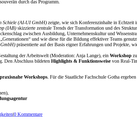
souverän durch das Programm.
in Schiele (AI-UI GmbH)
zeigte, wie sich Konferenzinhalte in Echtzeit
pp (IAB)
skizzierte zentrale Trends der Transformation und des Strukt
ckenschlag zwischen Ausbildung, Unternehmenskultur und Wissenstrans
„Generationen“ und wie diese für die Bildung effektiver Teams genut
A GmbH)
präsentierte auf der Basis eigner Erfahrungen und Projekte, w
estaltung der Arbeitswelt (Moderation: Anja Lange), ein
Workshop
zu
g. Den Abschluss bildeten
Highlights & Funktionsweise
von Real-Time
d praxisnahe Workshops
. Für die Staatliche Fachschule Gotha ergeben
nen),
ldungsagentur
keiten
|
0 Kommentare