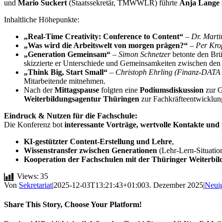
und
Mario Suckert
(Staatssekretär, TMWWLR) führte
Anja Lange
Inhaltliche Höhepunkte:
„Real-Time Creativity: Conference to Content“
–
Dr. Mart
„Was wird die Arbeitswelt von morgen prägen?“
–
Per Kro
„Generation Gemeinsam“
–
Simon Schnetzer
betonte den Brü
skizzierte er Unterschiede und Gemeinsamkeiten zwischen den 
„Think Big, Start Small“
–
Christoph Ehrling (Finanz-DAT
Mitarbeitende mitnehmen.
Nach der
Mittagspause
folgten eine
Podiumsdiskussion
zur G
Weiterbildungsagentur Thüringen
zur Fachkräfteentwicklun
Eindruck & Nutzen für die Fachschule:
Die Konferenz bot
interessante Vorträge, wertvolle Kontakte un
KI-gestützter Content-Erstellung und Lehre
,
Wissenstransfer zwischen Generationen
(Lehr-Lern-Situatio
Kooperation der Fachschulen mit der Thüringer Weiterbi
Views:
35
Von
Sekretariat
|
2025-12-03T13:21:43+01:00
3. Dezember 2025
|
Neuig
Share This Story, Choose Your Platform!