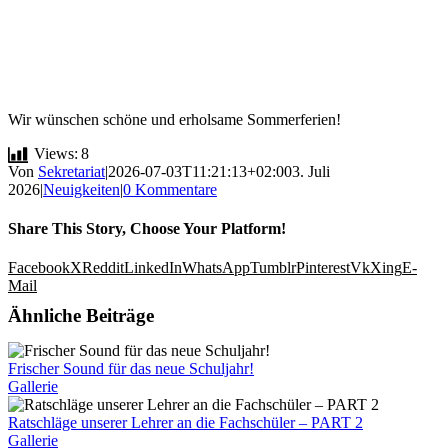
Wir wünschen schöne und erholsame Sommerferien!
Views:
8
Von
Sekretariat
|
2026-07-03T11:21:13+02:00
3. Juli
2026
|
Neuigkeiten
|
0 Kommentare
Share This Story, Choose Your Platform!
Facebook
X
Reddit
LinkedIn
WhatsApp
Tumblr
Pinterest
Vk
Xing
E-
Mail
Ähnliche Beiträge
Frischer Sound für das neue Schuljahr!
Gallerie
Ratschläge unserer Lehrer an die Fachschüler – PART 2
Gallerie