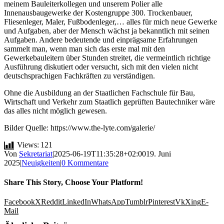
meinem Bauleiterkollegen und unserem Polier alle
Innenausbaugewerke der Kostengruppe 300. Trockenbauer,
Fliesenleger, Maler, Fußbodenleger,… alles für mich neue Gewerke
und Aufgaben, aber der Mensch wächst ja bekanntlich mit seinen
Aufgaben. Andere bedeutende und einprägsame Erfahrungen
sammelt man, wenn man sich das erste mal mit den
Gewerkebauleitern über Stunden streitet, die vermeintlich richtige
Ausführung diskutiert oder versucht, sich mit den vielen nicht
deutschsprachigen Fachkräften zu verständigen.
Ohne die Ausbildung an der Staatlichen Fachschule für Bau,
Wirtschaft und Verkehr zum Staatlich geprüften Bautechniker wäre
das alles nicht möglich gewesen.
Bilder Quelle: https://www.the-lyte.com/galerie/
Views:
121
Von
Sekretariat
|
2025-06-19T11:35:28+02:00
19. Juni
2025
|
Neuigkeiten
|
0 Kommentare
Share This Story, Choose Your Platform!
Facebook
X
Reddit
LinkedIn
WhatsApp
Tumblr
Pinterest
Vk
Xing
E-
Mail