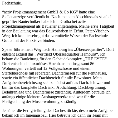
Fachschule.
“activ Projektmanagement GmbH & Co KG” hatte eine
Stellenanzeige veröffentlicht. Nach meinem Abschluss als staatlich
geprüfter Bautechniker habe ich in Gotha bei activ
Projektmanagement als Bauleiter angefangen. Meine erste Tätigkeit
in der Bauleitung war das Bauvorhaben in Erfurt, Peter-Vischer-
Weg. Ich konnte sehr gut das vermittelte Wissen der Fachschule
Gotha mit der Praxis verbinden.
Später führte mein Weg nach Hamburg ins „Überseequartier“. Dort
entsteht aktuell das „Westfield Überseequartier Hamburg“. Ich
bekam die Bauleitung für den Gebäudekomplex „THE LYTE“.
Dort entsteht ein luxuriöses Hochhaus mit insgesamt 86
Wohnungen, verteilt auf 12 Vollgeschosse und einem
Staffelgeschoss mit separaten Dachterrassen für die Penthäuser,
sowie ein öffentlicher Dachbereich für alle Bewohner. Mein
Aufgabenbereich bezog sich zunächst auf das Dach. Ich war und
bin für das komplette Dach inkl. Abdichtung, Dachbegrünung,
Befahranlage und Dachterrasse zuständig. Außerdem betreute ich
anfangs einige kleinere Ausbaugewerke und war für die
Fertigstellung der Musterwohnung zuständig.
Je näher die Fertigstellung des Daches rückte, desto mehr Aufgaben
bekam ich im Innenausbau. Hier betreute ich dann im Team mit