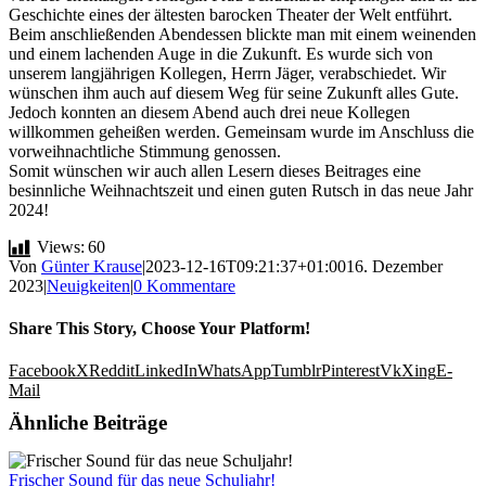
Geschichte eines der ältesten barocken Theater der Welt entführt.
Beim anschließenden Abendessen blickte man mit einem weinenden
und einem lachenden Auge in die Zukunft. Es wurde sich von
unserem langjährigen Kollegen, Herrn Jäger, verabschiedet. Wir
wünschen ihm auch auf diesem Weg für seine Zukunft alles Gute.
Jedoch konnten an diesem Abend auch drei neue Kollegen
willkommen geheißen werden. Gemeinsam wurde im Anschluss die
vorweihnachtliche Stimmung genossen.
Somit wünschen wir auch allen Lesern dieses Beitrages eine
besinnliche Weihnachtszeit und einen guten Rutsch in das neue Jahr
2024!
Views:
60
Von
Günter Krause
|
2023-12-16T09:21:37+01:00
16. Dezember
2023
|
Neuigkeiten
|
0 Kommentare
Share This Story, Choose Your Platform!
Facebook
X
Reddit
LinkedIn
WhatsApp
Tumblr
Pinterest
Vk
Xing
E-
Mail
Ähnliche Beiträge
Frischer Sound für das neue Schuljahr!