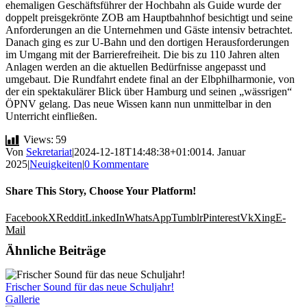
ehemaligen Geschäftsführer der Hochbahn als Guide wurde der
doppelt preisgekrönte ZOB am Hauptbahnhof besichtigt und seine
Anforderungen an die Unternehmen und Gäste intensiv betrachtet.
Danach ging es zur U-Bahn und den dortigen Herausforderungen
im Umgang mit der Barrierefreiheit. Die bis zu 110 Jahren alten
Anlagen werden an die aktuellen Bedürfnisse angepasst und
umgebaut. Die Rundfahrt endete final an der Elbphilharmonie, von
der ein spektakulärer Blick über Hamburg und seinen „wässrigen“
ÖPNV gelang. Das neue Wissen kann nun unmittelbar in den
Unterricht einfließen.
Views:
59
Von
Sekretariat
|
2024-12-18T14:48:38+01:00
14. Januar
2025
|
Neuigkeiten
|
0 Kommentare
Share This Story, Choose Your Platform!
Facebook
X
Reddit
LinkedIn
WhatsApp
Tumblr
Pinterest
Vk
Xing
E-
Mail
Ähnliche Beiträge
Frischer Sound für das neue Schuljahr!
Gallerie